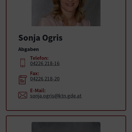
Sonja Ogris
Abgaben
Telefon:
04226 218-16
Fax:
04226 218-20
E-Mail:
sonja.ogris@ktn.gde.at