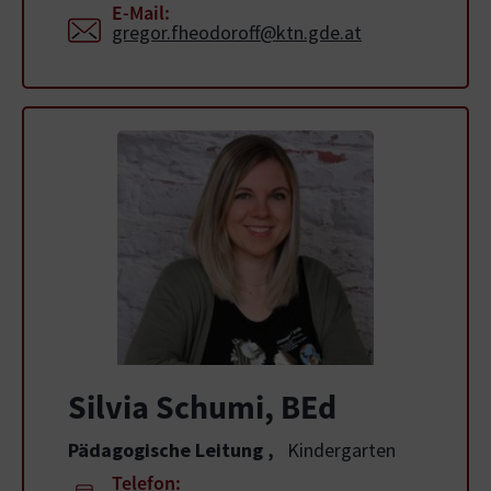
E-Mail:
gregor.fheodoroff@ktn.gde.at
Silvia Schumi, BEd
Pädagogische Leitung
,
Kindergarten
Telefon: