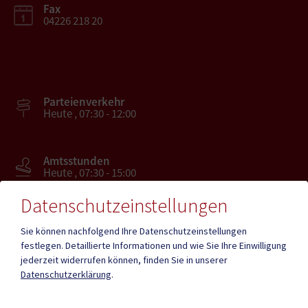
Fax
04226 218 20
Parteienverkehr
Heute , 07:30 - 12:00
Amtsstunden
Heute , 07:30 - 15:00
Datenschutzeinstellungen
Mehr
Sie können nachfolgend Ihre Datenschutzeinstellungen
festlegen.
Detaillierte Informationen und wie Sie Ihre Einwilligung
jederzeit widerrufen können, finden Sie in unserer
Quicklinks
Datenschutzerklärung
.
Geko digital Gemeinde-
Tourismus