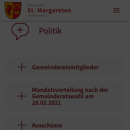
Zum Inhalt springen
Zum Seitenende springen
Sie sind hier:
Politik
Gemeinderatsmitglieder
Mandatsverteilung nach der
Gemeinderatswahl am
28.02.2021
Ausschüsse