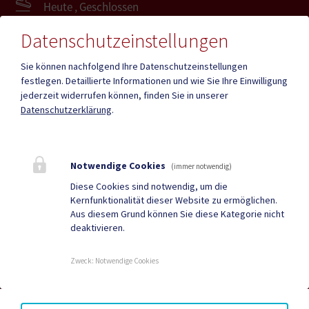
Heute , Geschlossen
Datenschutzeinstellungen
Mehr
Sie können nachfolgend Ihre Datenschutzeinstellungen
festlegen.
Detaillierte Informationen und wie Sie Ihre Einwilligung
jederzeit widerrufen können, finden Sie in unserer
Quicklinks
Datenschutzerklärung
.
Geko digital Gemeinde-
Tourismus
App
Notwendige Cookies
(immer notwendig)
Gesundheit
Amtstafel
Diese Cookies sind notwendig, um die
Kernfunktionalität dieser Website zu ermöglichen.
Gemeindezeitung
Neuigkeiten
Aus diesem Grund können Sie diese Kategorie nicht
deaktivieren.
Termine
Zweck
:
Notwendige Cookies