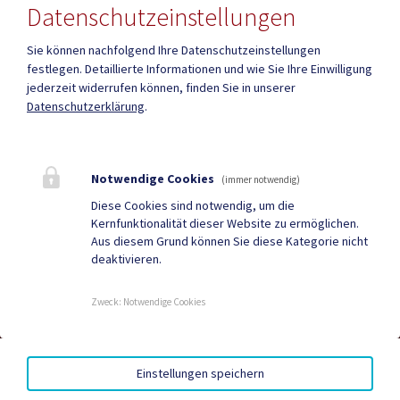
Datenschutzeinstellungen
Mehr
Sie können nachfolgend Ihre Datenschutzeinstellungen
festlegen.
Detaillierte Informationen und wie Sie Ihre Einwilligung
jederzeit widerrufen können, finden Sie in unserer
Quicklinks
Datenschutzerklärung
.
Geko digital Gemeinde-
Tourismus
App
Notwendige Cookies
(immer notwendig)
Gesundheit
Amtstafel
Diese Cookies sind notwendig, um die
Kernfunktionalität dieser Website zu ermöglichen.
Gemeindezeitung
Neuigkeiten
Aus diesem Grund können Sie diese Kategorie nicht
deaktivieren.
Termine
Zweck
:
Notwendige Cookies
AMTSSIGNATUR
|
BARRIEREFREIHEIT
|
DATENSCHUTZ
|
Einstellungen speichern
SITEMAP
|
IMPRESSUM