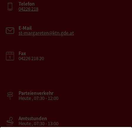
Telefon
04226 218
E-Mail
st-margareten@ktn.gde.at
Fax
04226 218 20
Parteienverkehr
Heute , 07:30 - 12:00
Amtsstunden
Heute , 07:30 - 13:00