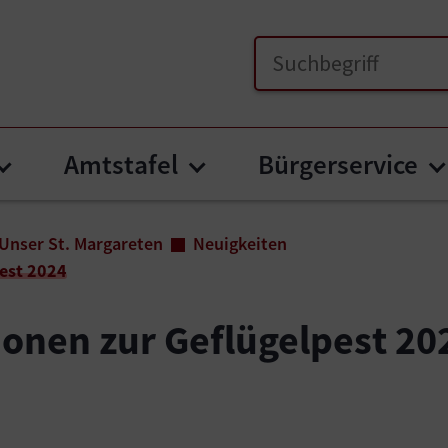
Amtstafel
Bürgerservice
Submenu for "Unser St. Margareten"
Submenu for "Amtstaf
S
Unser St. Margareten
Neuigkeiten
pest 2024
ionen zur Geflügelpest 20