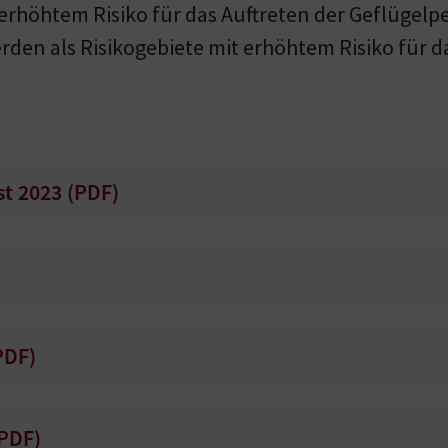
k erhöhtem Risiko für das Auftreten der Geflügelp
en als Risikogebiete mit erhöhtem Risiko für da
t 2023 (
PDF
)
PDF
)
PDF
)