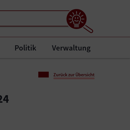
Politik
Verwaltung
el"
ubmenu for "Bürgerservice"
Zurück zur Übersicht
24