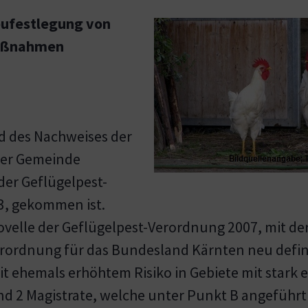
eufestlegung von
Maßnahmen
nd des Nachweises der
 der Gemeinde
der Geflügelpest-
23, gekommen ist.
ovelle der Geflügelpest-Verordnung 2007, mit der
erordnung für das Bundesland Kärnten neu definie
 ehemals erhöhtem Risiko in Gebiete mit stark 
nd 2 Magistrate, welche unter Punkt B angeführt