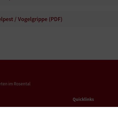
lpest / Vogelgrippe (
PDF
)
eten im Rosental
Quicklinks
Geko digital Gemei
reten@ktn.gde.at