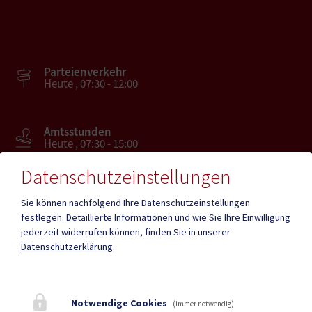
Parteienverkehr
Heute , 07:30 - 12:00
Amtsstunden
Heute , 07:30 - 15:00
Datenschutzeinstellungen
Mehr
Sie können nachfolgend Ihre Datenschutzeinstellungen
festlegen.
Detaillierte Informationen und wie Sie Ihre Einwilligung
jederzeit widerrufen können, finden Sie in unserer
Quicklinks
Datenschutzerklärung
.
Geko digital Gemeinde-
Tourismus
App
Notwendige Cookies
(immer notwendig)