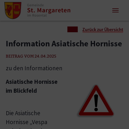
Zum Inhalt springen
Zum Seitenende springen
Sie sind hier:
Zurück zur Übersicht
Information Asiatische Hornisse
BEITRAG VOM 24.04.2025
zu den Informationen
Asiatische Hornisse
im Blickfeld
Die Asiatische
Hornisse „Vespa