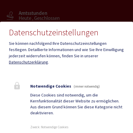
Amtsstunden
Heute , Geschlossen
Datenschutzeinstellungen
Mehr
Sie können nachfolgend Ihre Datenschutzeinstellungen
festlegen.
Detaillierte Informationen und wie Sie Ihre Einwilligung
jederzeit widerrufen können, finden Sie in unserer
Quicklinks
Datenschutzerklärung
.
Geko digital Gemeinde-
Tourismus
App
Notwendige Cookies
(immer notwendig)
Gesundheit
Amtstafel
Diese Cookies sind notwendig, um die
Kernfunktionalität dieser Website zu ermöglichen.
Gemeindezeitung
Neuigkeiten
Aus diesem Grund können Sie diese Kategorie nicht
deaktivieren.
Termine
Zweck
:
Notwendige Cookies