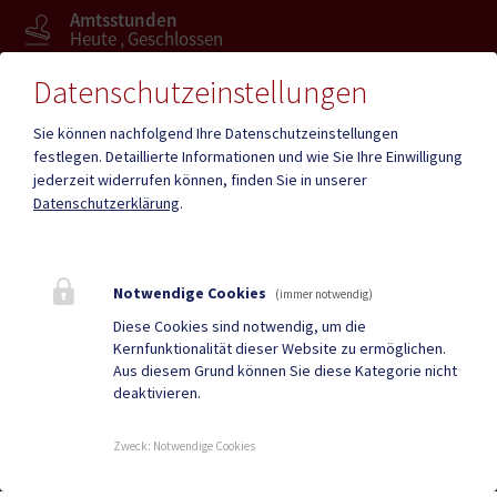
Amtsstunden
Heute , Geschlossen
Datenschutzeinstellungen
Mehr
Sie können nachfolgend Ihre Datenschutzeinstellungen
festlegen.
Detaillierte Informationen und wie Sie Ihre Einwilligung
jederzeit widerrufen können, finden Sie in unserer
Quicklinks
Datenschutzerklärung
.
Geko digital Gemeinde-
Tourismus
App
Notwendige Cookies
(immer notwendig)
Gesundheit
Amtstafel
Diese Cookies sind notwendig, um die
Kernfunktionalität dieser Website zu ermöglichen.
Gemeindezeitung
Neuigkeiten
Aus diesem Grund können Sie diese Kategorie nicht
deaktivieren.
Termine
Zweck
:
Notwendige Cookies