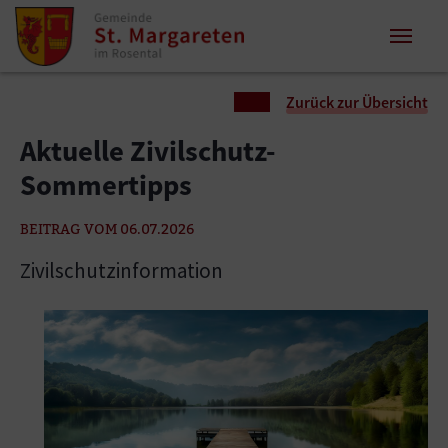
Zum Inhalt springen
Zum Seitenende springen
Sie sind hier:
Zurück zur Übersicht
Aktuelle Zivilschutz-
Sommertipps
BEITRAG VOM 06.07.2026
Zivilschutzinformation