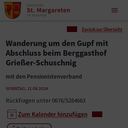
Zum Inhalt springen
Zum Seitenende springen
Sie sind hier:
Zurück zur Übersicht
Wanderung um den Gupf mit
Abschluss beim Berggasthof
Grießer-Schuschnig
mit den Pensionistenverband
SONNTAG, 11.08.2024
Rückfragen unter 0676/5284663
Zum Kalender hinzufügen