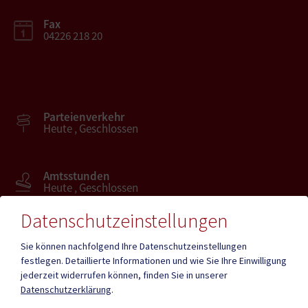
Fax
04226 218 20
Parteienverkehr
Heute , Geschlossen
Amtsstunden
Heute , Geschlossen
Datenschutzeinstellungen
Mehr
Sie können nachfolgend Ihre Datenschutzeinstellungen
festlegen.
Detaillierte Informationen und wie Sie Ihre Einwilligung
jederzeit widerrufen können, finden Sie in unserer
Quicklinks
Datenschutzerklärung
.