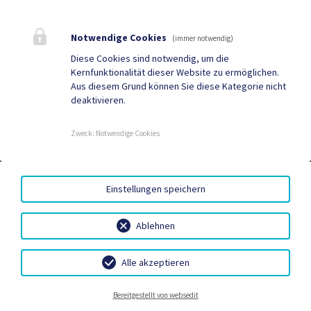
Geko digital Gemeinde-
Tourismus
App
Notwendige Cookies
(immer notwendig)
Gesundheit
Amtstafel
Diese Cookies sind notwendig, um die
Kernfunktionalität dieser Website zu ermöglichen.
Gemeindezeitung
Neuigkeiten
Aus diesem Grund können Sie diese Kategorie nicht
deaktivieren.
Termine
Zweck
:
Notwendige Cookies
AMTSSIGNATUR
|
BARRIEREFREIHEIT
|
DATENSCHUTZ
|
Einstellungen speichern
SITEMAP
|
IMPRESSUM
Ablehnen
Alle akzeptieren
Neuigkeiten
Termine
Kontakt
Wetter
Bereitgestellt von websedit